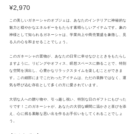
¥2,970
この美しいガネーシャのオブジェは、あなたのインテリアに神秘的な
魅力と穏やかなエネルギーをもたらす素晴らしいアイテムです。象の
神様として知られるガネーシャは、学業向上や商売繁盛を象徴し、見
る人の心を和ませることでしょう。
このガネーシャの置物が、あなたの日常に幸せなひとときをもたらし
ますように。リビングやオフィス、瞑想スペースに飾ることで、特別
な空間を演出し、心豊かなリラックスタイムを楽しむことができま
す。この細部にまでこだわったアイテムは、ただの装飾ではなく、運
気を呼び込む存在として多くの方に愛されています。
大切な人への贈り物や、引っ越し祝い、特別な日のギフトにもぴった
りです！このガネーシャが、あなたの大切な瞬間に温かさと喜びを添
え、心に残る素敵な思い出を作るお手伝いをしてくれることでしょ
う。