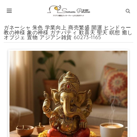
ガネーシャ 朱色 学業向上 商売繁盛 開運 ヒンドゥー
教の神様 象の神様 ガナパティ 歓喜天 聖天 瞑想 癒し
オブジェ 置物 アジアン雑貨 60273-1165