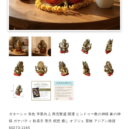
ガネーシャ 朱色 学業向上 商売繁盛 開運 ヒンドゥー教の神様 象の神
様 ガナパティ 歓喜天 聖天 瞑想 癒し オブジェ 置物 アジアン雑貨
60273-1165