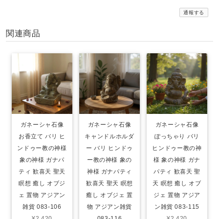
通報する
関連商品
ガネーシャ石像
ガネーシャ石像
ガネーシャ石像
お香立て バリ ヒ
キャンドルホルダ
ぽっちゃり バリ
ンドゥー教の神様
ー バリ ヒンドゥ
ヒンドゥー教の神
象の神様 ガナパ
ー教の神様 象の
様 象の神様 ガナ
ティ 歓喜天 聖天
神様 ガナパティ
パティ 歓喜天 聖
瞑想 癒し オブジ
歓喜天 聖天 瞑想
天 瞑想 癒し オブ
ェ 置物 アジアン
癒し オブジェ 置
ジェ 置物 アジア
雑貨 083-106
物 アジアン雑貨
ン雑貨 083-115
¥2,420
083-116
¥2,420