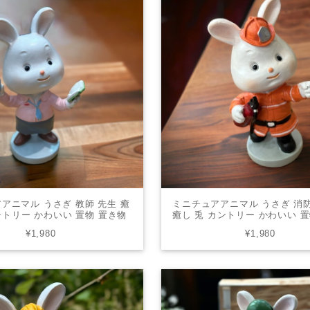
アニマル うさぎ 教師 先生 癒
ミニチュアアニマル うさぎ 消
ントリー かわいい 置物 置き物
癒し 兎 カントリー かわいい 
ェ ギフト 贈り物 USG-05
オブジェ ギフト 贈り物 USG
¥1,980
¥1,980