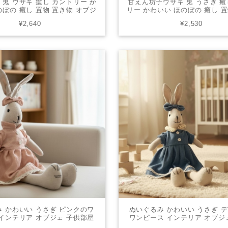
 兎 ウサギ 癒し カントリー か
甘えん坊子ウサギ 兎 うさぎ 癒
のぼの 癒し 置物 置き物 オブジ
リー かわいい ほのぼの 癒し 
 ミニチュアアニマル 贈り物 縁
オブジェ ギフト ミニチュアア
¥2,640
¥2,530
起物 67966-1129
り物 縁起物 72034-102
 かわいい うさぎ ピンクのワ
ぬいぐるみ かわいい うさぎ 
インテリア オブジェ 子供部屋
ワンピース インテリア オブジ
祝い 誕生日プレゼント C
屋 出産祝い 誕生日プレゼン