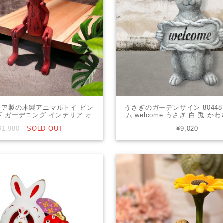
シア製の木製アニマルトイ ピン
うさぎのガーデンサイン 80448
 ガーデニング インテリア オ
ム welcome うさぎ 白 兎 か
ブジェ 置物
テリア シャビーシック ロココ
¥1,980
SOLD OUT
¥9,020
アン