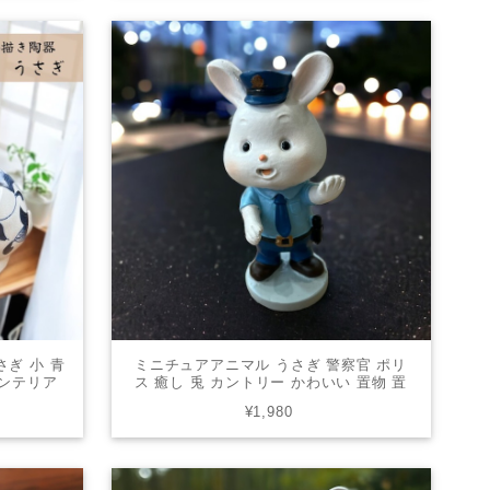
さぎ 小 青
ミニチュアアニマル うさぎ 警察官 ポリ
インテリア
ス 癒し 兎 カントリー かわいい 置物 置
ト
き物 オブジェ ギフト 贈り物 USG-04
¥1,980