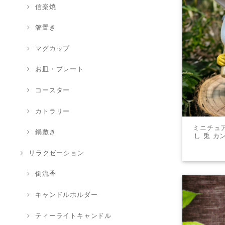
信楽焼
箸置き
マグカップ
お皿・プレート
コースター
カトラリー
ミニチュア
鍋敷き
し 兎 カ
オブジ
リラクゼーション
倒流香
キャンドルホルダー
ティーライトキャンドル