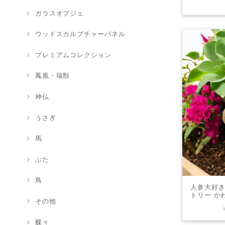
ガラスオブジェ
ウッドスカルプチャーパネル
プレミアムコレクション
鳳凰・瑞獣
神仏
うさぎ
馬
ぶた
鳥
人参大好き
トリー か
その他
フト ミニ
蝶々