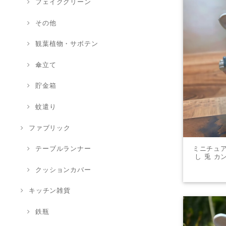
フェイクグリーン
その他
観葉植物・サボテン
傘立て
貯金箱
蚊遣り
ファブリック
ミニチュア
テーブルランナー
し 兎 カ
オブジ
クッションカバー
キッチン雑貨
鉄瓶