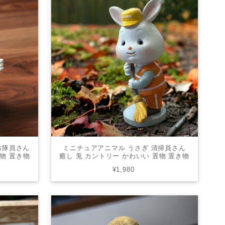
防隊員さん
ミニチュアアニマル うさぎ 清掃員さん
置物 置き物
癒し 兎 カントリー かわいい 置物 置き物
-06
オブジェ ギフト 贈り物 USG-03
¥1,980