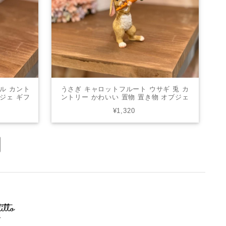
プル カント
うさぎ キャロットフルート ウサギ 兎 カ
ブジェ ギフ
ントリー かわいい 置物 置き物 オブジェ
 縁起物
ギフト ミニチュアアニマル 贈り物 縁起
¥1,320
物 82807