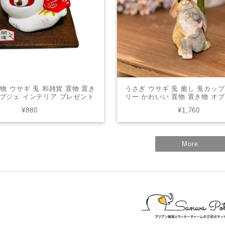
物 ウサギ 兎 和雑貨 置物 置き
うさぎ ウサギ 兎 癒し 兎カッ
オブジェ インテリア プレゼント
リー かわいい 置物 置き物 オ
かわいい toku-1120
ト ミニチュアアニマル 贈り物
¥880
¥1,760
82808
More