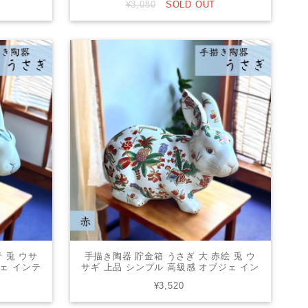
¥3,080
SOLD OUT
 兎 ウサ
手描き陶器 貯金箱 うさぎ 大 赤絵 兎 ウ
ジェ インテ
サギ 上品 シンプル 高級感 オブジェ イン
ゼント
テリア 贈り物 ギフト プレゼント
¥3,520