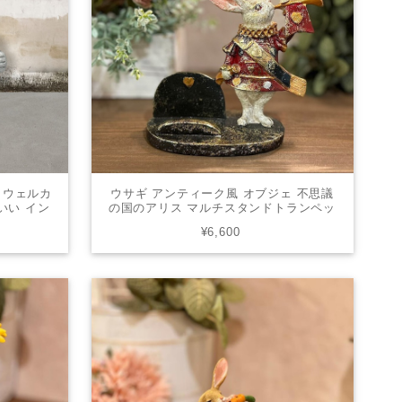
 ウェルカ
ウサギ アンティーク風 オブジェ 不思議
わいい イン
の国のアリス マルチスタンドトランペッ
 ヨーロピ
ト うさぎ 兎 インテリア 置物 メルヘン
¥6,600
童話の世界 レトロ ギフト プレゼント
37316