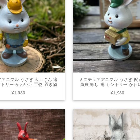
アニマル うさぎ 大工さん 癒
ミニチュアアニマル うさぎ 配
ントリー かわいい 置物 置き物
局員 癒し 兎 カントリー かわ
ェ ギフト 贈り物 USG-02
置き物 オブジェ ギフト 贈り物 
¥1,980
¥1,980