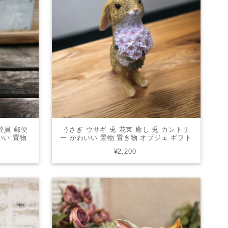
達員 郵便
うさぎ ウサギ 兎 花束 癒し 兎 カントリ
いい 置物
ー かわいい 置物 置き物 オブジェ ギフト
USG-01
ミニチュアアニマル 贈り物 縁起物 82799
¥2,200