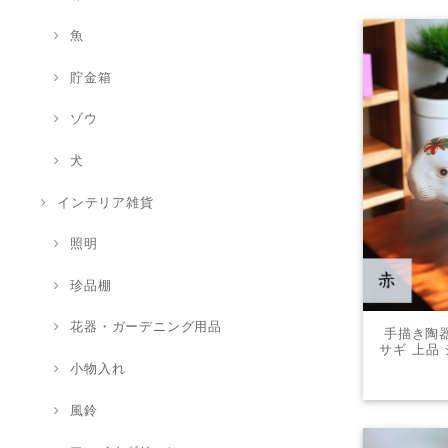
魚
貯金箱
ゾウ
犬
インテリア雑貨
照明
珍品棚
花器・ガーデニング用品
手描き陶器
サギ 上品
テリア
小物入れ
風鈴