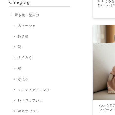
親子うさぎ
Category
わいい ほ
ェ ギフト
置き物・壁掛け
ガネーシャ
招き猫
龍
ふくろう
猫
かえる
ミニチュアアニマル
レトロオブジェ
ぬいぐるみ
ンピース 
流水オブジェ
出産