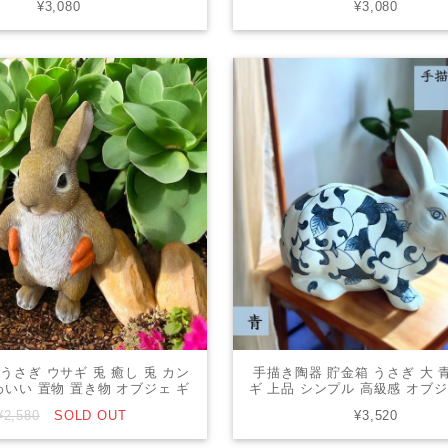
¥3,080
¥3,080
うさぎ ウサギ 兎 癒し 兎 カン
手描き陶器 貯金箱 うさぎ 大 青
わいい 置物 置き物 オブジェ ギ
ギ 上品 シンプル 高級感 オブ
チュアアニマル 贈り物 縁起物
リア 贈り物 ギフト プレ
¥2,580
SOLD OUT
¥3,520
Sanpoti-2503