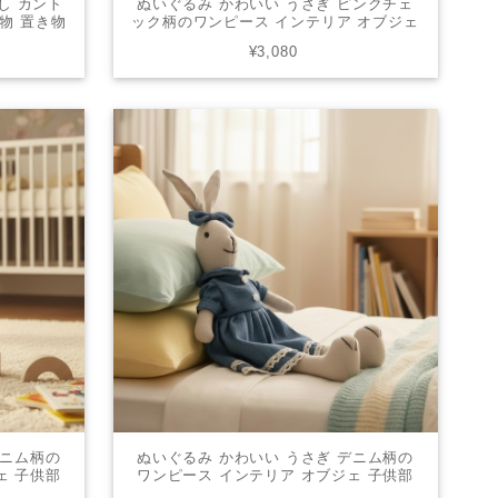
し カント
ぬいぐるみ かわいい うさぎ ピンクチェ
置物 置き物
ック柄のワンピース インテリア オブジェ
ニマル 贈
子供部屋 出産祝い 誕生日プレゼント D
¥3,080
6
デニム柄の
ぬいぐるみ かわいい うさぎ デニム柄の
ェ 子供部
ワンピース インテリア オブジェ 子供部
ト B
屋 出産祝い 誕生日プレゼント A