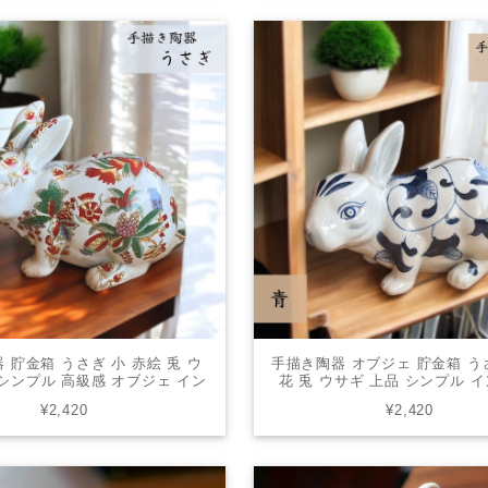
 貯金箱 うさぎ 小 赤絵 兎 ウ
手描き陶器 オブジェ 貯金箱 う
 シンプル 高級感 オブジェ イン
花 兎 ウサギ 上品 シンプル 
 贈り物 ギフト プレゼント
置物 ギフト プレゼン
¥2,420
¥2,420