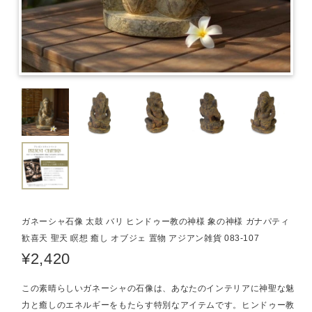
ガネーシャ石像 太鼓 バリ ヒンドゥー教の神様 象の神様 ガナパティ
歓喜天 聖天 瞑想 癒し オブジェ 置物 アジアン雑貨 083-107
¥2,420
この素晴らしいガネーシャの石像は、あなたのインテリアに神聖な魅
力と癒しのエネルギーをもたらす特別なアイテムです。ヒンドゥー教