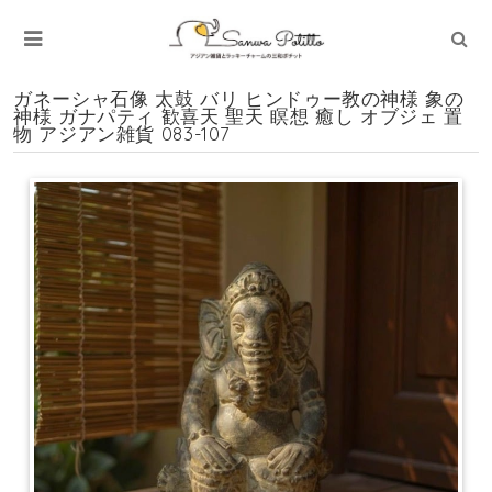
ガネーシャ石像 太鼓 バリ ヒンドゥー教の神様 象の
神様 ガナパティ 歓喜天 聖天 瞑想 癒し オブジェ 置
物 アジアン雑貨 083-107