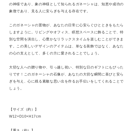
の神様であり、象の神様として知られるガネーシャは、知恵や成功の
象徴であり、見る人に安らぎを与える存在です。
このガネーシャの置物が、あなたの日常に心安らぐひとときをもたら
しますように。リビングやオフィス、瞑想スペースに飾ることで、特
別な空間を演出し、心豊かなリラックスタイムを楽しむことができま
す。この美しいデザインのアイテムは、単なる装飾ではなく、あなた
の心の支えとして、多くの方に愛されることでしょう。
大切な人への贈り物や、引っ越し祝い、特別な日のギフトにもぴった
りです！このガネーシャの石像が、あなたの大切な瞬間に喜びと安ら
ぎを与え、心に残る素敵な思い出を作るお手伝いをしてくれることで
しょう。
【サイズ（約）】
W12×D10×H17cm
【重さ（約）】