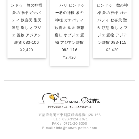
ンドゥー教の神様
ー バリ ヒンドゥ
ヒンドゥー教の神
象の神様 ガナパ
ー教の神様 象の
様 象の神様 ガナ
ティ 歓喜天 聖天
神様 ガナパティ
パティ 歓喜天 聖
瞑想 癒し オブジ
歓喜天 聖天 瞑想
天 瞑想 癒し オブ
ェ 置物 アジアン
癒し オブジェ 置
ジェ 置物 アジア
雑貨 083-106
物 アジアン雑貨
ン雑貨 083-115
¥2,420
083-116
¥2,420
¥2,420
京都府亀岡市東別院町湯谷柳山26-166
TEL： 090-3924-1971
FAX： 0771-20-6300
E-mail：
info@sanwa-potitto.com