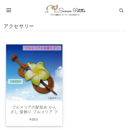
アクセサリー
プルメリアの髪留め かん
ざし 髪飾り プルメリア フ
ランジパニ ヘアピン 花 ５
¥660
色