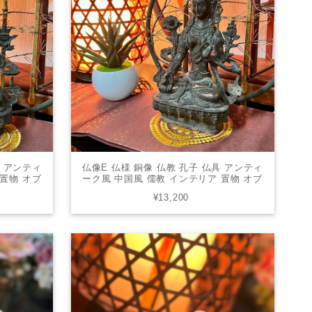
具 アンティ
仏像E 仏様 銅像 仏教 孔子 仏具 アンティ
 置物 オブ
ーク風 中国風 儒教 インテリア 置物 オブ
無料
ジェ 美術品 床の間 送料無料
¥13,200