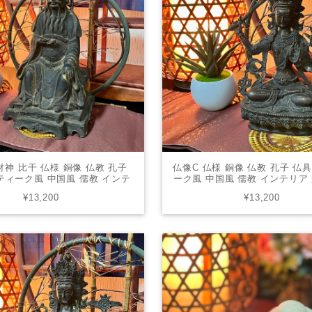
財神 比干 仏様 銅像 仏教 孔子
仏像C 仏様 銅像 仏教 孔子 仏
ティーク風 中国風 儒教 インテ
ーク風 中国風 儒教 インテリア
 オブジェ 美術品 床の間 送料無
ジェ 美術品 床の間 送料
¥13,200
¥13,200
料