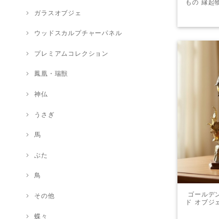
もの 縁起
運 
ガラスオブジェ
ウッドスカルプチャーパネル
プレミアムコレクション
鳳凰・瑞獣
神仏
うさぎ
馬
ぶた
鳥
ゴールデン
その他
ド オブジ
スピリチュ
蝶々
再生 繁栄 