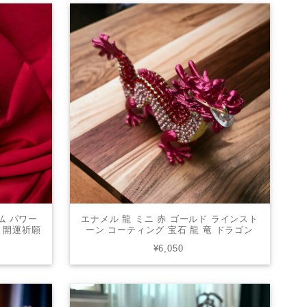
仏 パワー
エナメル 龍 ミニ 赤 ゴールド ラインスト
じ 開運祈願
ーン コーティング 宝石 龍 竜 ドラゴン
ビジュー メタリック キラキラ オブジェ
¥6,050
置き物 ギフト 風水 幸運 20231022Y1-5