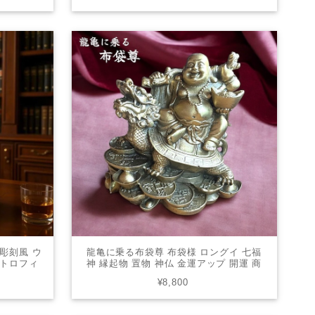
リア 人工水晶
 彫刻風 ウ
龍亀に乗る布袋尊 布袋様 ロングイ 七福
ルトロフィ
神 縁起物 置物 神仏 金運アップ 開運 商
ル 高級感
売繁盛 富貴吉祥 神仏 笑う門には福来る
¥8,800
 鬣 ヨー
財運アップ 合格祈願 招福