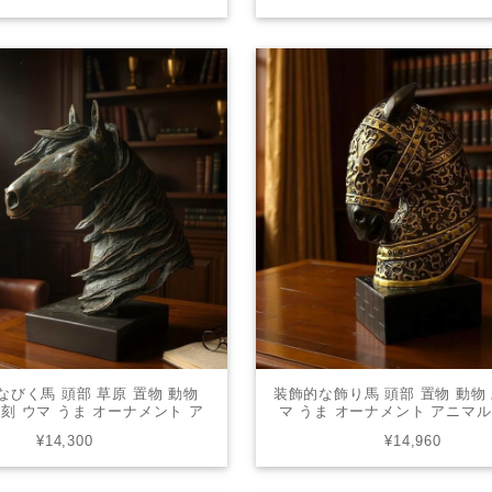
なびく馬 頭部 草原 置物 動物
装飾的な飾り馬 頭部 置物 動物
 彫刻 ウマ うま オーナメント ア
マ うま オーナメント アニマ
ロフィー 輸入雑貨 インテリア
ー 輸入雑貨 インテリア アニマ
¥14,300
¥14,960
ニマル 高級感 オブジェ
オブジェ モダン ラグジュアリー
ロピアン ST002-R25