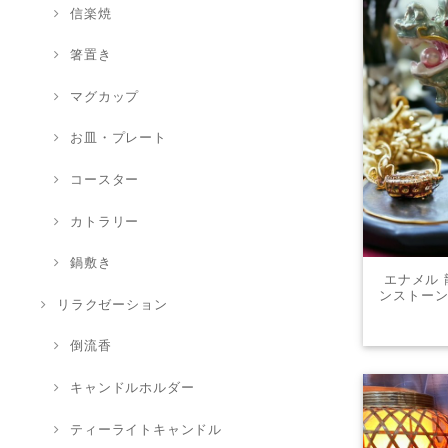
信楽焼
箸置き
マグカップ
お皿・プレート
コースター
カトラリー
鍋敷き
エナメル 
ンストーン
リラクゼーション
ゴン ビジ
ジェ
倒流香
キャンドルホルダー
ティーライトキャンドル