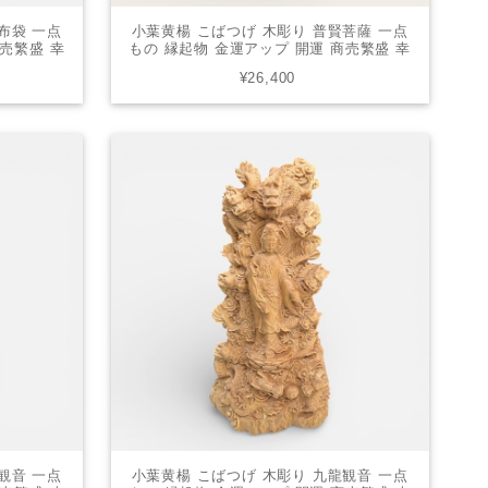
布袋 一点
小葉黄楊 こばつげ 木彫り 普賢菩薩 一点
商売繁盛 幸
もの 縁起物 金運アップ 開運 商売繁盛 幸
05
運 置物 財運アップ 251204
¥26,400
観音 一点
小葉黄楊 こばつげ 木彫り 九龍観音 一点