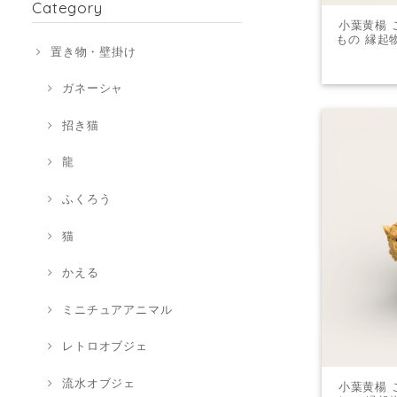
Category
小葉黄楊 
もの 縁起
置き物・壁掛け
運 
ガネーシャ
招き猫
龍
ふくろう
猫
かえる
ミニチュアアニマル
レトロオブジェ
流水オブジェ
小葉黄楊 