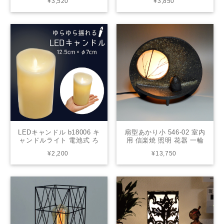
¥3,520
¥3,850
ィーク風 シンプル インテ
ィーク風 シンプル インテ
リア 44002
リア 44006
LEDキャンドル b18006 キ
扇型あかり小 546-02 室内
ャンドルライト 電池式 ろ
用 信楽焼 照明 花器 一輪
うそく ゆらぎ おしゃれ 雰
挿し 和風 モダン フラワー
¥2,200
¥13,750
囲気 部屋 癒し 暖色 炎 玄
ベース 美術品 焼き物 花入
関 ベランダ パーティー 結
れ 陶器 工芸品 花瓶 しが
婚式 LEDキャンドルライ
らき
ト プレゼント