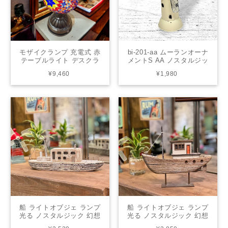
モザイクランプ 充電式 赤
bi-201-aa ムーランオーナ
テーブルライト デスクラ
メントS AA ノスタルジッ
イト フロアライト フロア
ク 風車 オランダ 幻想的
¥9,460
¥1,980
スタンド 間接照明 照明 リ
ヴィンテージ風 アンティ
ビング 玄関 アジアンテイ
ーク風 インテリア
スト YMA399C-Y
船 ライトオブジェ ランプ
船 ライトオブジェ ランプ
光る ノスタルジック 幻想
光る ノスタルジック 幻想
的 ヴィンテージ風 アンテ
的 ヴィンテージ風 アンテ