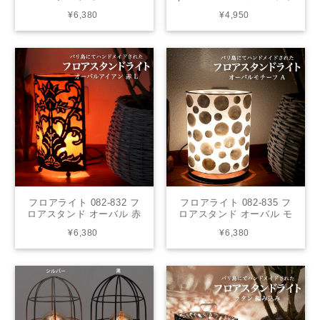
ェル 天然木 ムードライト
ト デスクライト シンプル
¥6,380
¥4,950
寝室照明 間接照明 照明 リ
オレンジ アンティーク レ
ビング 玄関 アジアンテイ
トロ 懐かしい 昭和 ノスタ
スト 送料無料
ルジック ノスタルジー 懐
古 P18132-18133 高さ
23cm
フロアライト 082-832 フ
フロアライト 082-835 フ
ロアスタンド オーバル 赤
ロアスタンド オーバル モ
L ムードライト 寝室照明
チーフA シェル ムードラ
¥6,380
¥6,380
間接照明 照明 リビング 玄
イト 寝室照明 間接照明 照
関 アジアンテイスト 送料
明 リビング 玄関 アジアン
無料
テイスト 送料無料