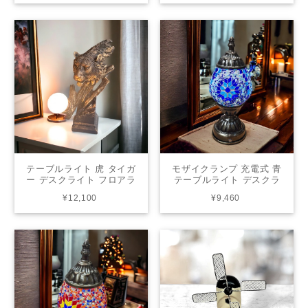
HT785
HT786
テーブルライト 虎 タイガ
モザイクランプ 充電式 青
ー デスクライト フロアラ
テーブルライト デスクラ
イト フロアスタンド 間接
イト フロアライト フロア
¥12,100
¥9,460
照明 照明 リビング インテ
スタンド 間接照明 照明 リ
リア HT782
ビング 玄関 アジアンテイ
スト YMA399C-B