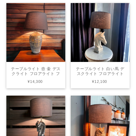
テーブルライト 壺 壷 デス
テーブルライト 白い馬 デ
クライト フロアライト フ
スクライト フロアライト
ロアスタンド 間接照明 照
フロアスタンド 間接照明
¥14,300
¥12,100
明 リビング インテリア
照明 リビング インテリア
HT3184
HT3024