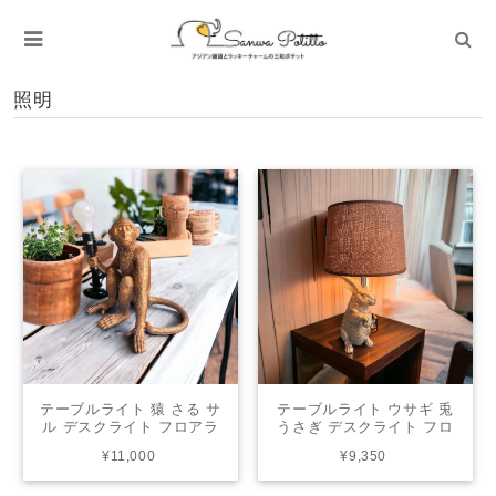
照明
テーブルライト 猿 さる サ
テーブルライト ウサギ 兎
ル デスクライト フロアラ
うさぎ デスクライト フロ
イト フロアスタンド 間接
アライト フロアスタンド
¥11,000
¥9,350
照明 照明 リビング インテ
間接照明 照明 リビング イ
リア HT784
ンテリア HT3165