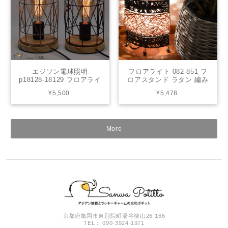
エジソン電球照明
フロアライト 082-851 フ
p18128-18129 フロアライ
ロアスタンド ラタン 編み
ト デスクライト シンプル
込み オーバル ムードライ
¥5,500
¥5,478
オレンジ アンティーク レ
ト 寝室照明 間接照明 照明
トロ 懐かしい 昭和 ノスタ
リビング 玄関 アジアンテ
ルジック ノスタルジー 懐
イスト 送料無料
古 P18128-18129 高さ
29.5cm
More
京都府亀岡市東別院町湯谷柳山26-166
TEL： 090-3924-1971