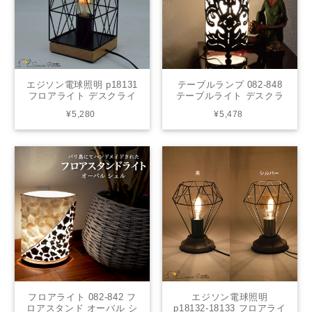
エジソン電球照明 p18131
テーブルランプ 082-848
フロアライト デスクライ
テーブルライト デスクラ
ト シンプル 昭和レトロ ア
イト フロアライト フロア
¥5,280
¥5,478
ンティーク レトロ 懐かし
スタンド アイアン 丸白 間
い 昭和 ノスタルジック ノ
接照明 照明 リビング 玄関
スタルジー P18131 高さ
アジアンテイスト 送料無
27cm
料
フロアライト 082-842 フ
エジソン電球照明
ロアスタンド オーバル シ
p18132-18133 フロアライ