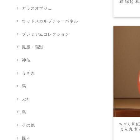
猫 縁起 和
オブジェ 
ガラスオブジェ
ウッドスカルプチャーパネル
プレミアムコレクション
鳳凰・瑞獣
神仏
うさぎ
馬
ぶた
鳥
ちぎり和紙
その他
まん丸 和
物 和風 
蝶々