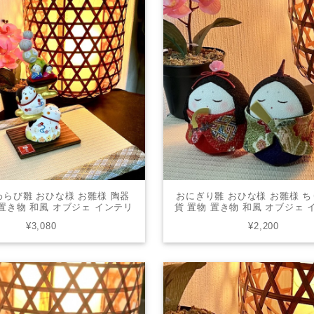
らび雛 おひな様 お雛様 陶器
おにぎり雛 おひな様 お雛様 ち
 置き物 和風 オブジェ インテリ
貨 置物 置き物 和風 オブジェ
ゼント かわいい 004-0643
プレゼント かわいい TOKU-
¥3,080
¥2,200