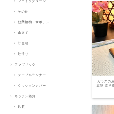
フェイクグリーン
その他
観葉植物・サボテン
傘立て
貯金箱
蚊遣り
ファブリック
テーブルランナー
ガラスのお
置物 置き
クッションカバー
レ
キッチン雑貨
鉄瓶