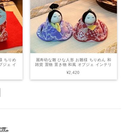
様 ちりめ
麗寿幼な雛 ひな人形 お雛様 ちりめん 和
ブジェ イ
雑貨 置物 置き物 和風 オブジェ インテリ
-0206
ア プレゼント かわいい TOKU-1067
¥2,420