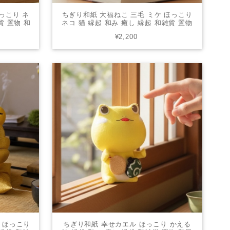
っこり ネ
ちぎり和紙 大福ねこ 三毛 ミケ ほっこり
貨 置物 和
ネコ 猫 縁起 和み 癒し 縁起 和雑貨 置物
ント かわ
和風 オブジェ インテリア プレゼント か
¥2,200
わいい 006-0597A
 ほっこり
ちぎり和紙 幸せカエル ほっこり かえる