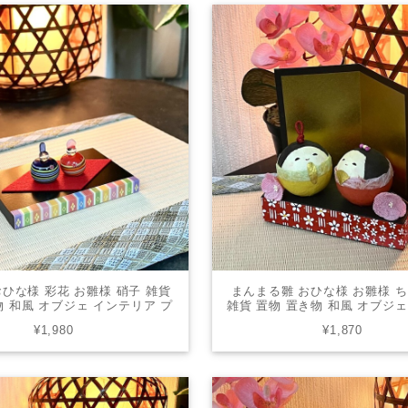
ひな様 彩花 お雛様 硝子 雑貨
まんまる雛 おひな様 お雛様 
物 和風 オブジェ インテリア プ
雑貨 置物 置き物 和風 オブジ
ゼント かわいい SN-17
ア プレゼント かわいい 006-
¥1,980
¥1,870