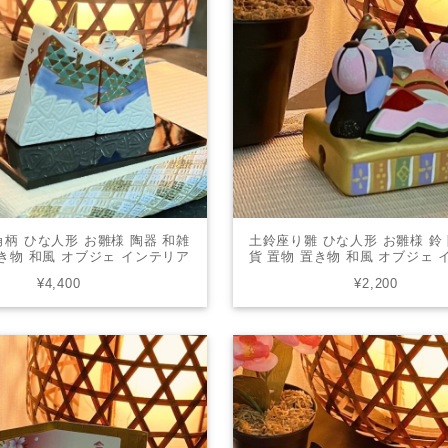
角柄 ひな人形 お雛様 陶器 和雑
土鈴座り雛 ひな人形 お雛様 鈴
置き物 和風 オブジェ インテリア
貨 置物 置き物 和風 オブジェ
ゼント かわいい 4-0563
プレゼント かわいい 4-05
¥4,400
¥2,200