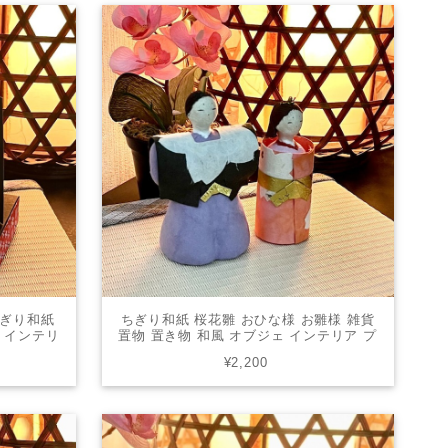
ちぎり和紙
ちぎり和紙 桜花雛 おひな様 お雛様 雑貨
ェ インテリ
置物 置き物 和風 オブジェ インテリア プ
0643
レゼント かわいい 006-0401
¥2,200