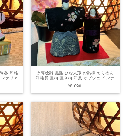
 陶器 和雑
京蒔絵雛 黒雛 ひな人形 お雛様 ちりめん
 インテリア
和雑貨 置物 置き物 和風 オブジェ インテ
60
リア プレゼント かわいい TOKU-926
¥8,690