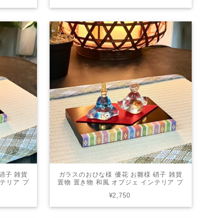
硝子 雑貨
ガラスのおひな様 優花 お雛様 硝子 雑貨
ンテリア プ
置物 置き物 和風 オブジェ インテリア プ
9
レゼント かわいい SN-18
¥2,750