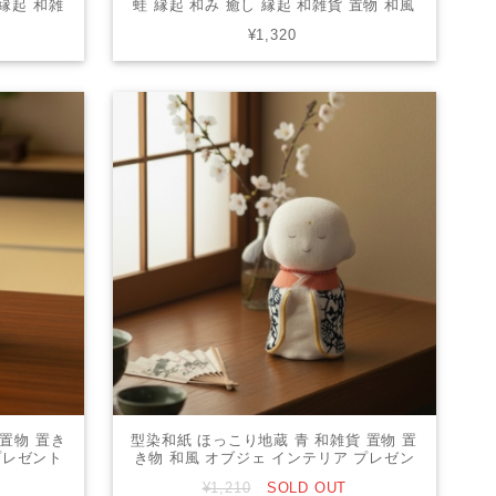
 縁起 和雑
蛙 縁起 和み 癒し 縁起 和雑貨 置物 和風
リア プレゼ
オブジェ インテリア プレゼント かわい
¥1,320
4
い 006-0736
 置物 置き
型染和紙 ほっこり地蔵 青 和雑貨 置物 置
プレゼント
き物 和風 オブジェ インテリア プレゼン
ト かわいい 006-0745A
¥1,210
SOLD OUT