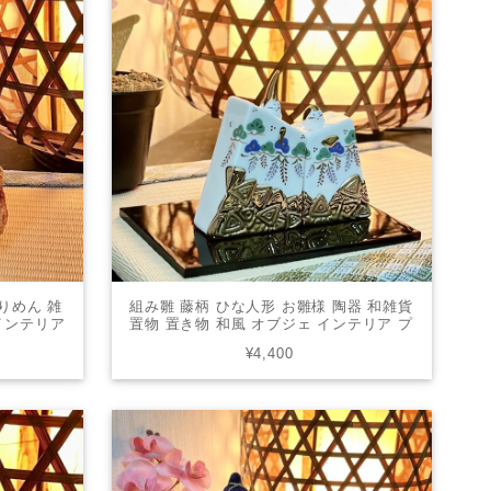
りめん 雑
組み雛 藤柄 ひな人形 お雛様 陶器 和雑貨
 インテリア
置物 置き物 和風 オブジェ インテリア プ
1054
レゼント かわいい 4-0564
¥4,400