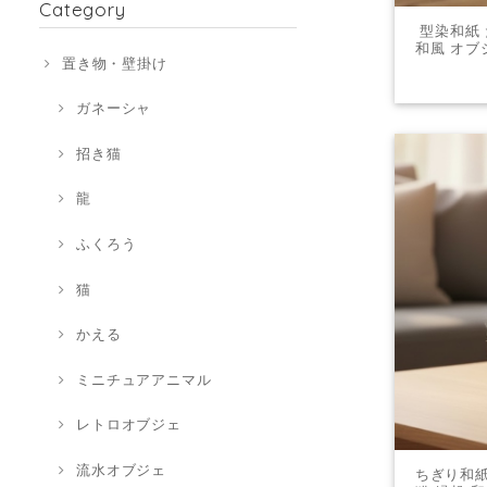
Category
型染和紙 
和風 オブ
置き物・壁掛け
ガネーシャ
招き猫
龍
ふくろう
猫
かえる
ミニチュアアニマル
レトロオブジェ
流水オブジェ
ちぎり和紙