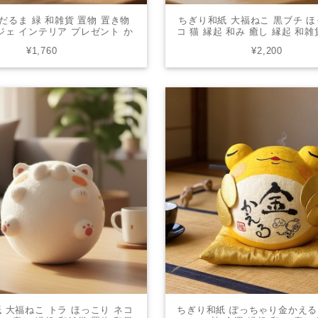
だるま 緑 和雑貨 置物 置き物
ちぎり和紙 大福ねこ 黒ブチ ほ
ジェ インテリア プレゼント か
コ 猫 縁起 和み 癒し 縁起 和雑
わいい 006-0712B
風 オブジェ インテリア プレゼ
¥1,760
¥2,200
いい 006-0597C
 大福ねこ トラ ほっこり ネコ
ちぎり和紙 ぽっちゃり金かえる