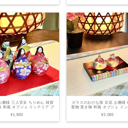
お雛様 三人官女 ちりめん 雑貨
ガラスのおひな様 京花 お雛様 
物 和風 オブジェ インテリア プ
置物 置き物 和風 オブジェ イ
ト かわいい TOKU-988
レゼント かわいい SN-1
¥1,980
¥3,080