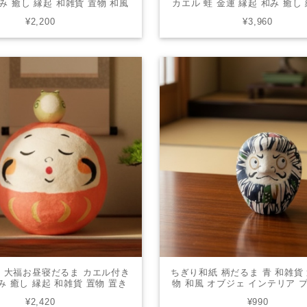
み 癒し 縁起 和雑貨 置物 和風
カエル 蛙 金運 縁起 和み 癒し
インテリア プレゼント かわい
貨 置物 和風 オブジェ インテ
¥2,200
¥3,960
い 006-0597B
ント かわいい 006-057
 大福お昼寝だるま カエル付き
ちぎり和紙 柄だるま 青 和雑貨
み 癒し 縁起 和雑貨 置物 置き
物 和風 オブジェ インテリア 
オブジェ インテリア プレゼント
かわいい 006-0709B
¥2,420
¥990
かわいい 006-0497A