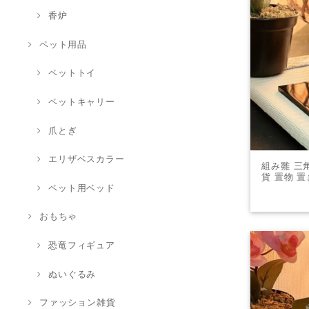
香炉
ペット用品
ペットトイ
ペットキャリー
爪とぎ
エリザベスカラー
組み雛 三
貨 置物 
ペット用ベッド
プレ
おもちゃ
恐竜フィギュア
ぬいぐるみ
ファッション雑貨