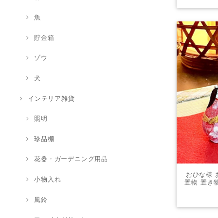
魚
貯金箱
ゾウ
犬
インテリア雑貨
照明
珍品棚
花器・ガーデニング用品
おひな様 
小物入れ
置物 置き
レゼン
風鈴