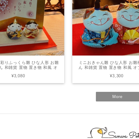
彩りふっくら雛 ひな人形 お雛
ミニおきゃん雛 ひな人形 お雛
ん 和雑貨 置物 置き物 和風 オ
ん 和雑貨 置物 置き物 和風 オ
ンテリア プレゼント かわいい
ンテリア プレゼント かわいい 1
¥3,080
¥3,300
49-0505
More