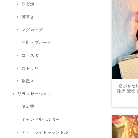
信楽焼
箸置き
マグカップ
お皿・プレート
コースター
カトラリー
鍋敷き
福がさねわ
雑貨 置物
リラクゼーション
ア プレ
倒流香
キャンドルホルダー
ティーライトキャンドル