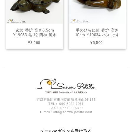
玄武 香炉 高さ8.5cm
手のひらに蓮 香炉 高さ
Y19033 亀 蛇 四神 風水
10cm Y19034 ハス はす
置物 縁起物 インテリア オ
お釈迦様 風水 置物 縁起物
¥3,960
¥5,500
ブジェ 魔除け 厄除け 長寿
インテリア オブジェ 厄除
仕事運アップ 人間関係ア
け 癒し お香立て 浄化 清
ップ 癒し お香立て
浄 純化 花
京都府亀岡市東別院町湯谷柳山26-166
TEL： 090-3924-1971
FAX： 0771-20-6300
E-mail：
info@sanwa-potitto.com
メールマガジンを受け取る