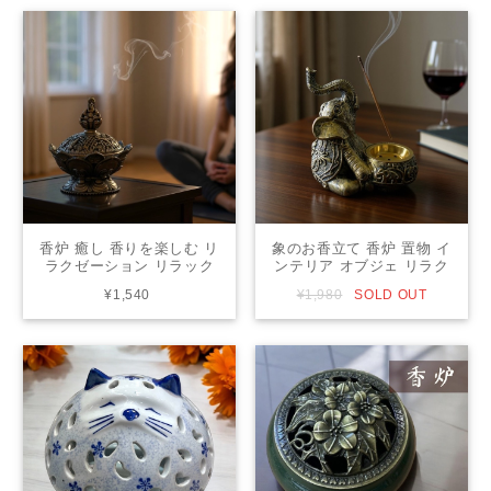
老の日 父の日 sanpoti-
日 母の日 父の日 69091-
2610
601
香炉 癒し 香りを楽しむ リ
象のお香立て 香炉 置物 イ
ラクゼーション リラック
ンテリア オブジェ リラク
スグッズ モダン プレゼン
ゼーション ヨガ 瞑想 ヒー
¥1,540
¥1,980
SOLD OUT
ト ギフト 敬老の日 母の日
リング ストレス解消 アジ
父の日 81370-651
アン 27177-853