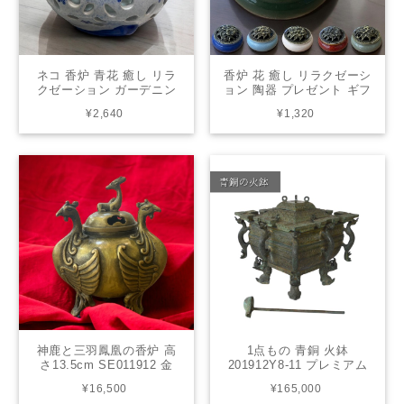
ネコ 香炉 青花 癒し リラ
香炉 花 癒し リラクゼーシ
クゼーション ガーデニン
ョン 陶器 プレゼント ギフ
グ 陶器 プレゼント ギフト
ト 敬老の日 母の日 父の日
¥2,640
¥1,320
敬老の日 母の日 父の日
神鹿と三羽鳳凰の香炉 高
1点もの 青銅 火鉢
さ13.5cm SE011912 金
201912Y8-11 プレミアム
ゴールド フェニックス 置
コレクション オブジェ 中
¥16,500
¥165,000
物 守護神 縁起物 中国 イ
国 アンティーク ヴィンテ