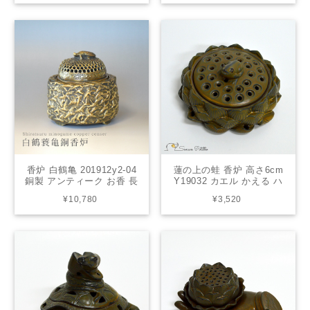
ンテリア オブジェ 繁栄 優
ージ 古物 火櫃 火桶 骨董
れた才能 プレミア
品 インテリア 和風 エスニ
ック
香炉 白鶴亀 201912y2-04
蓮の上の蛙 香炉 高さ6cm
銅製 アンティーク お香 長
Y19032 カエル かえる ハ
寿 プレゼント ギフト 敬老
ス 置物 縁起物 インテリア
¥10,780
¥3,520
の日 母の日 父の日 亀 鶴
オブジェ 無事帰る 福が返
縁起物
る 若返る お金が返る 癒し
お香立て