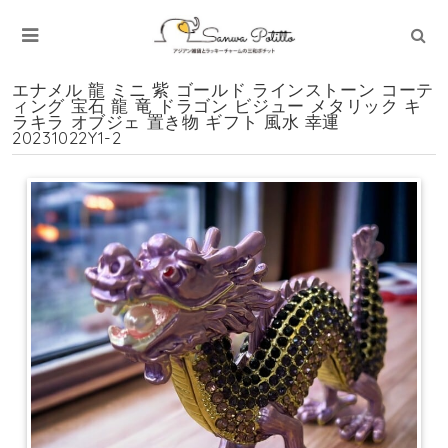
エナメル 龍 ミニ 紫 ゴールド ラインストーン コーテ
ィング 宝石 龍 竜 ドラゴン ビジュー メタリック キ
ラキラ オブジェ 置き物 ギフト 風水 幸運
20231022Y1-2