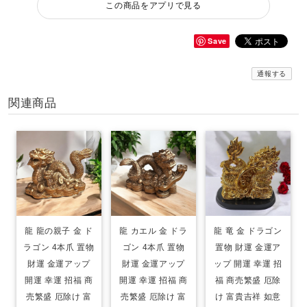
この商品をアプリで見る
Save
通報する
関連商品
龍 龍の親子 金 ド
龍 カエル 金 ドラ
龍 竜 金 ドラゴン
ラゴン 4本爪 置物
ゴン 4本爪 置物
置物 財運 金運ア
財運 金運アップ
財運 金運アップ
ップ 開運 幸運 招
開運 幸運 招福 商
開運 幸運 招福 商
福 商売繁盛 厄除
売繁盛 厄除け 富
売繁盛 厄除け 富
け 富貴吉祥 如意