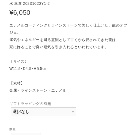
水 幸運 20231022Y1-2
¥6,050
エナメルコーティングとラインストーンで美しく仕上げた、龍のオブ
ジェ。
運気やエネルギーを司る霊獣として古くから愛されてきた龍は、
家に飾ることで良い運気を引き入れるといわれています。
【サイズ】
W11.5×D4.5×H5.5cm
【素材】
金属・ラインストーン・エナメル
ギフトラッピングの有無
数量