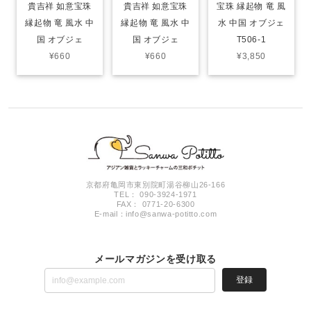
貴吉祥 如意宝珠
貴吉祥 如意宝珠
宝珠 縁起物 竜 風
縁起物 竜 風水 中
縁起物 竜 風水 中
水 中国 オブジェ
国 オブジェ
国 オブジェ
T506-1
¥660
¥660
¥3,850
京都府亀岡市東別院町湯谷柳山26-166
TEL： 090-3924-1971
FAX： 0771-20-6300
E-mail：
info@sanwa-potitto.com
メールマガジンを受け取る
登録