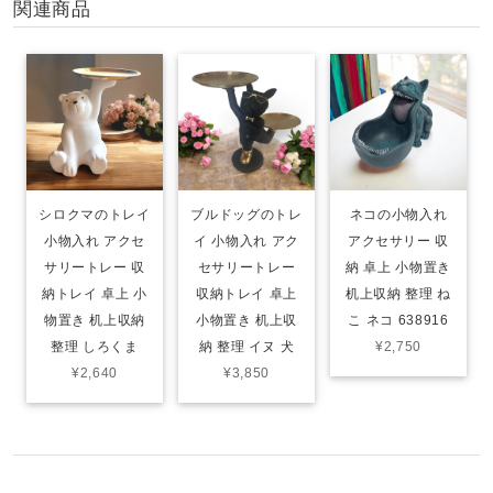
関連商品
シロクマのトレイ
ブルドッグのトレ
ネコの小物入れ
小物入れ アクセ
イ 小物入れ アク
アクセサリー 収
サリートレー 収
セサリートレー
納 卓上 小物置き
納トレイ 卓上 小
収納トレイ 卓上
机上収納 整理 ね
物置き 机上収納
小物置き 机上収
こ ネコ 638916
整理 しろくま
納 整理 イヌ 犬
¥2,750
¥2,640
¥3,850