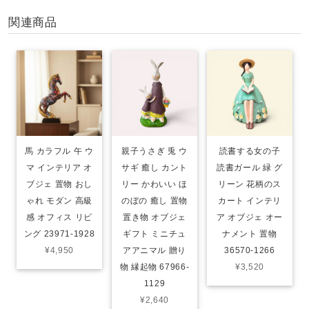
関連商品
馬 カラフル 午 ウ
親子うさぎ 兎 ウ
読書する女の子
マ インテリア オ
サギ 癒し カント
読書ガール 緑 グ
ブジェ 置物 おし
リー かわいい ほ
リーン 花柄のス
ゃれ モダン 高級
のぼの 癒し 置物
カート インテリ
感 オフィス リビ
置き物 オブジェ
ア オブジェ オー
ング 23971-1928
ギフト ミニチュ
ナメント 置物
¥4,950
アアニマル 贈り
36570-1266
物 縁起物 67966-
¥3,520
1129
¥2,640