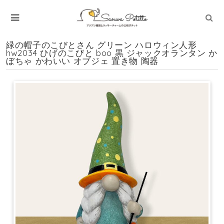
緑の帽子のこびとさん グリーン ハロウィン人形
hw2034 ひげのこびと boo 黒 ジャックオランタン か
ぼちゃ かわいい オブジェ 置き物 陶器