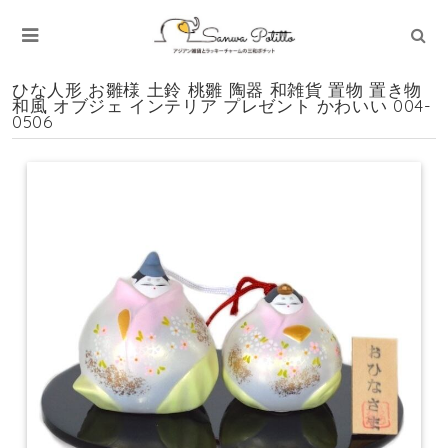
ひな人形 お雛様 土鈴 桃雛 陶器 和雑貨 置物 置き物
和風 オブジェ インテリア プレゼント かわいい 004-
0506