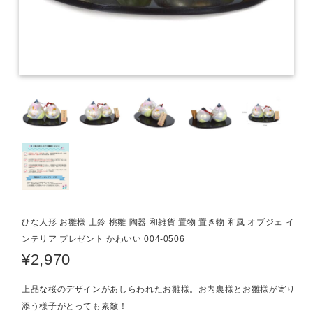
ひな人形 お雛様 土鈴 桃雛 陶器 和雑貨 置物 置き物 和風 オブジェ イ
ンテリア プレゼント かわいい 004-0506
¥2,970
上品な桜のデザインがあしらわれたお雛様。お内裏様とお雛様が寄り
添う様子がとっても素敵！