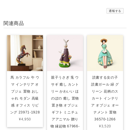
通報する
関連商品
馬 カラフル 午 ウ
親子うさぎ 兎 ウ
読書する女の子
マ インテリア オ
サギ 癒し カント
読書ガール 緑 グ
ブジェ 置物 おし
リー かわいい ほ
リーン 花柄のス
ゃれ モダン 高級
のぼの 癒し 置物
カート インテリ
感 オフィス リビ
置き物 オブジェ
ア オブジェ オー
ング 23971-1928
ギフト ミニチュ
ナメント 置物
¥4,950
アアニマル 贈り
36570-1266
物 縁起物 67966-
¥3,520