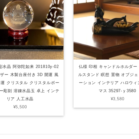
水晶 阿弥陀如来 201810y-02
仏様 印相 キャンドルホルダー
ザー 木製台座付き 3D 開運 風
ルスタンド 瞑想 置物 オブジェ
幸運 クリスタル クリスタルボー
ーション インテリア ハロウィ
ー彫刻 溶錬水晶玉 卓上 インテ
マス 35297-ｙ3580
リア 人工水晶
¥3,580
¥5,500