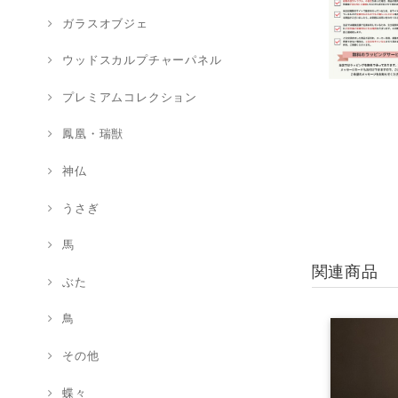
ガラスオブジェ
ウッドスカルプチャーパネル
プレミアムコレクション
鳳凰・瑞獣
神仏
うさぎ
馬
関連商品
ぶた
鳥
その他
蝶々