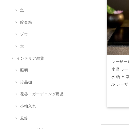
魚
貯金箱
ゾウ
犬
インテリア雑貨
レーザー彫
水晶 レー
照明
水 物上 
珍品棚
ル レーザ
花器・ガーデニング用品
小物入れ
風鈴