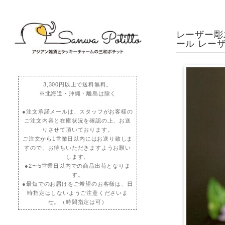
レーザー彫水
ール レー
3,300円以上で送料無料。
※北海道・沖縄・離島は除く
●注文承諾メールは、スタッフがお客様の
ご注文内容と在庫状況を確認の上、お送
りさせて頂いております。
ご注文から1営業日以内にはお送り致しま
すので、お待ちいただきますようお願い
します。
●2〜5営業日以内での商品出荷となりま
す。
●最短でのお届けをご希望のお客様は、日
時指定はしないようご注意くださいま
せ。（時間指定は可）