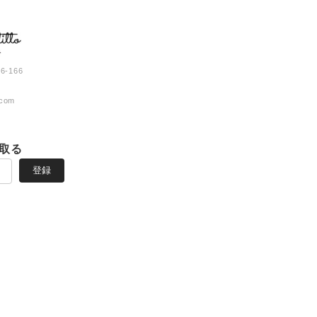
-166
.com
取る
登録