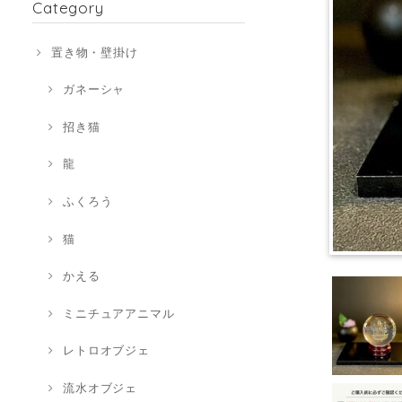
Category
置き物・壁掛け
ガネーシャ
招き猫
龍
ふくろう
猫
かえる
ミニチュアアニマル
レトロオブジェ
流水オブジェ