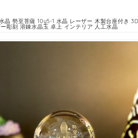
晶 勢至菩薩 10y5-1 水晶 レーザー 木製台座付き 
ザー彫刻 溶錬水晶玉 卓上 インテリア 人工水晶