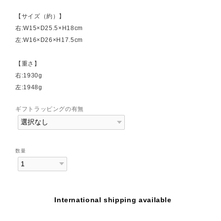
【サイズ（約）】
右:W15×D25.5×H18cm
左:W16×D26×H17.5cm
【重さ】
右:1930g
左:1948g
ギフトラッピングの有無
数量
International shipping available