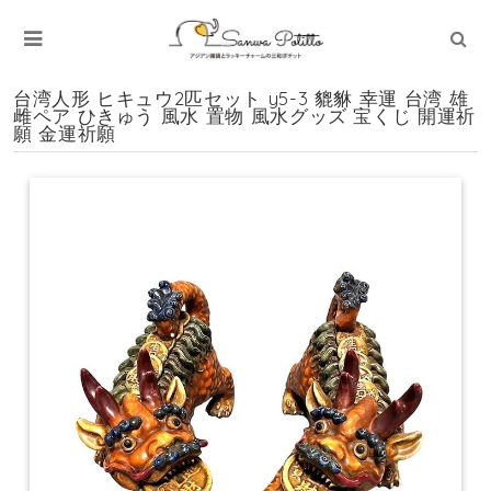
台湾人形 ヒキュウ2匹セット y5-3 貔貅 幸運 台湾 雄
雌ペア ひきゅう 風水 置物 風水グッズ 宝くじ 開運祈
願 金運祈願