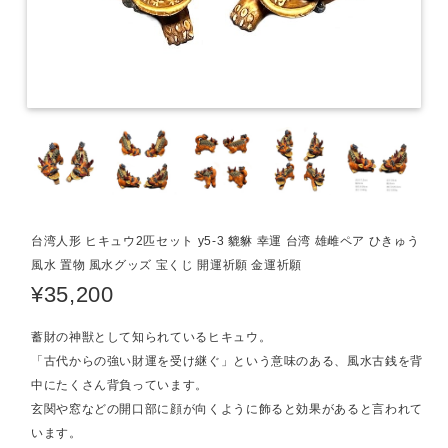
台湾人形 ヒキュウ2匹セット y5-3 貔貅 幸運 台湾 雄雌ペア ひきゅう
風水 置物 風水グッズ 宝くじ 開運祈願 金運祈願
¥35,200
蓄財の神獣として知られているヒキュウ。
「古代からの強い財運を受け継ぐ」という意味のある、風水古銭を背
中にたくさん背負っています。
玄関や窓などの開口部に顔が向くように飾ると効果があると言われて
います。