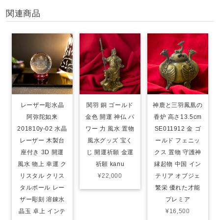
関連商品
レーザー彫水晶
関羽 銅 ゴールド
神鹿と三羽鳳凰の
阿弥陀如来
金色 開運 神仏 パ
香炉 高さ13.5cm
201810y-02 水晶
ワー 力 風水 置物
SE011912 金 ゴ
レーザー 木製台
風水グッズ 宝く
ールド フェニッ
座付き 3D 開運
じ 開運祈願 金運
クス 置物 守護神
風水 物上 幸運 ク
祈願 kanu
縁起物 中国 イン
リスタル クリス
¥22,000
テリア オブジェ
タルボール レー
繁栄 優れた才能
ザー彫刻 溶錬水
プレミア
晶玉 卓上 インテ
¥16,500