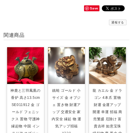
Save
通報する
関連商品
神鹿と三羽鳳凰の
銭蛙 ゴールド 小
龍 カエル 金 ドラ
香炉 高さ13.5cm
サイズ 金 オブジ
ゴン 4本爪 置物
SE011912 金 ゴ
ェ 置き物 財運ア
財運 金運アップ
ールド フェニッ
ップ 交通安全 家
開運 幸運 招福 商
クス 置物 守護神
内安全 縁起 物 運
売繁盛 厄除け 富
縁起物 中国 イン
気アップ招福
貴吉祥 如意宝珠