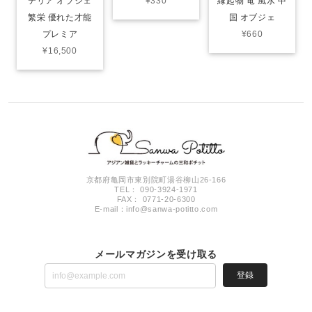
テリア オブジェ
¥330
縁起物 竜 風水 中
繁栄 優れた才能
国 オブジェ
プレミア
¥660
¥16,500
京都府亀岡市東別院町湯谷柳山26-166
TEL： 090-3924-1971
FAX： 0771-20-6300
E-mail：
info@sanwa-potitto.com
メールマガジンを受け取る
登録