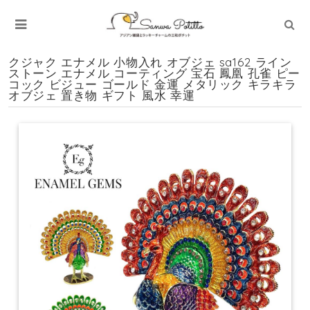
クジャク エナメル 小物入れ オブジェ sa162 ライン
ストーン エナメル コーティング 宝石 鳳凰 孔雀 ピー
コック ビジュー ゴールド 金運 メタリック キラキラ
オブジェ 置き物 ギフト 風水 幸運