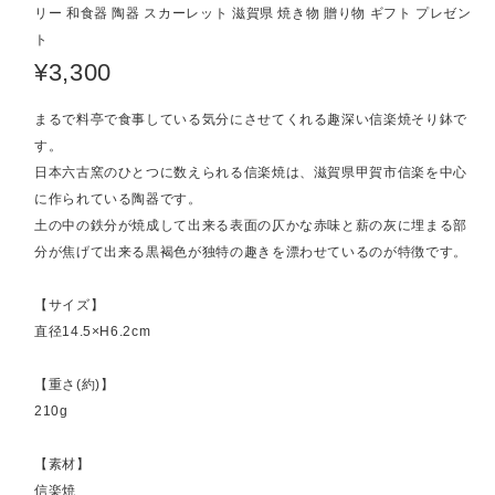
リー 和食器 陶器 スカーレット 滋賀県 焼き物 贈り物 ギフト プレゼン
ト
¥3,300
まるで料亭で食事している気分にさせてくれる趣深い信楽焼そり鉢で
す。
日本六古窯のひとつに数えられる信楽焼は、滋賀県甲賀市信楽を中心
に作られている陶器です。
土の中の鉄分が焼成して出来る表面の仄かな赤味と薪の灰に埋まる部
分が焦げて出来る黒褐色が独特の趣きを漂わせているのが特徴です。
【サイズ】
直径14.5×H6.2cm
【重さ(約)】
210g
【素材】
信楽焼