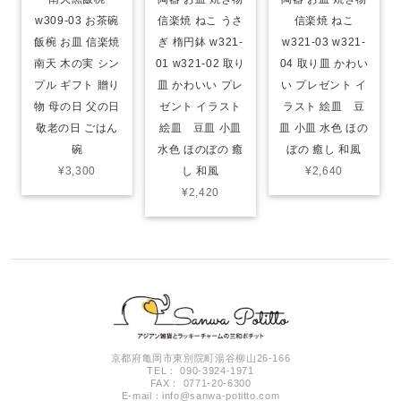
w309-03 お茶碗
信楽焼 ねこ うさ
信楽焼 ねこ
飯椀 お皿 信楽焼
ぎ 楕円鉢 w321-
w321-03 w321-
南天 木の実 シン
01 w321-02 取り
04 取り皿 かわい
プル ギフト 贈り
皿 かわいい プレ
い プレゼント イ
物 母の日 父の日
ゼント イラスト
ラスト 絵皿 豆
敬老の日 ごはん
絵皿 豆皿 小皿
皿 小皿 水色 ほの
碗
水色 ほのぼの 癒
ぼの 癒し 和風
¥3,300
し 和風
¥2,640
¥2,420
京都府亀岡市東別院町湯谷柳山26-166
TEL： 090-3924-1971
FAX： 0771-20-6300
E-mail：
info@sanwa-potitto.com