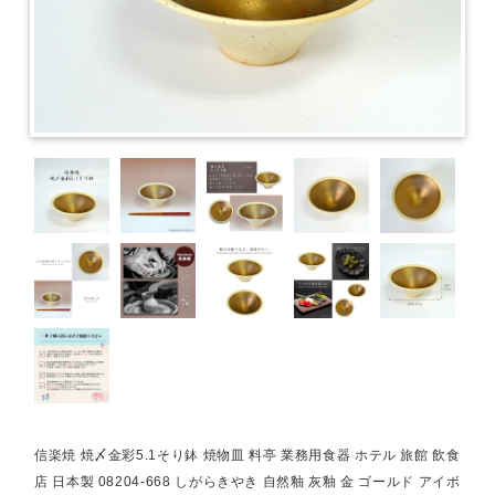
信楽焼 焼〆金彩5.1そり鉢 焼物皿 料亭 業務用食器 ホテル 旅館 飲食
店 日本製 08204-668 しがらきやき 自然釉 灰釉 金 ゴールド アイボ