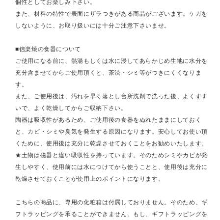
個性としてお楽しみ下さい。
また、材料の特性で表面にザラつきがある商品がございます。ケガを
しないように、お取り扱いには十分ご注意下さいませ。
■信楽焼の食器について
ご使用になる前に、熱湯もしくは水に浸してあらかじめ生地に水分を
充分含ませてからご使用頂くと、茶渋・シミ等がつきにくくなりま
す。
また、ご使用後は、汚れを早く落とし台所洗剤で洗った後、よくすす
いで、よく乾燥してからご収納下さい。
陶器は吸収性があるため、ご使用後の食器をぬれたままにしておく
と、カビ・シミや臭気を発生する原因になります。安心してお使い頂
くために、使用後は充分に乾燥させておくことをお勧めいたします。
★土物は磁器と違い吸収性を持っています。そのためシミやカビが発
生しやすく、使用前には水につけてから使うことと、使用後は充分に
乾燥させておくことが使用上のポイントになります。
こちらの商品に、専用の化粧箱は付属しておりません。そのため、ギ
フトラッピングを承ることができません。もし、ギフトラッピングを