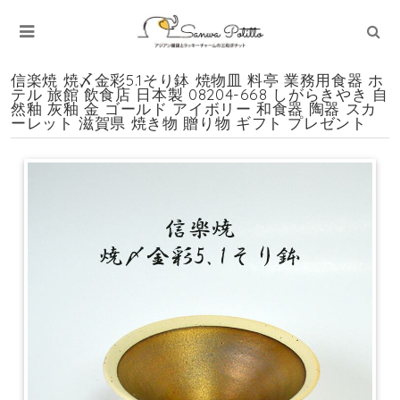
信楽焼 焼〆金彩5.1そり鉢 焼物皿 料亭 業務用食器 ホ
テル 旅館 飲食店 日本製 08204-668 しがらきやき 自
然釉 灰釉 金 ゴールド アイボリー 和食器 陶器 スカ
ーレット 滋賀県 焼き物 贈り物 ギフト プレゼント