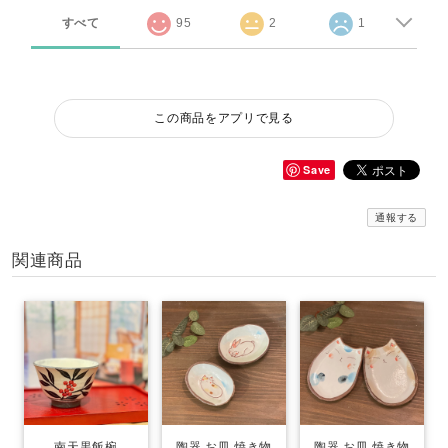
すべて
95
2
1
この商品をアプリで見る
Save
通報する
関連商品
南天黒飯椀
陶器 お皿 焼き物
陶器 お皿 焼き物