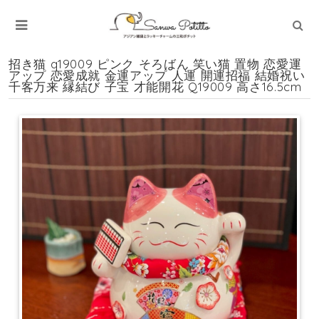
招き猫 q19009 ピンク そろばん 笑い猫 置物 恋愛運
アップ 恋愛成就 金運アップ 人運 開運招福 結婚祝い
千客万来 縁結び 子宝 才能開花 Q19009 高さ16.5cm