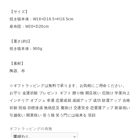
【サイズ】
招き猫本体：W18×D16.5×H16.5cm
座布団：W20×D20cm
【重さ(約)】
招き猫本体：900g
【素材】
陶器、布
☆ギフトラッピングは無料で承ります。お気軽にご用命ください。
お守り 金運祈願 プレゼント ギフト 贈り物 開店祝い 厄除け 学業向上
インテリア オブジェ 幸運 恋愛成就 成績アップ 成功 財運アップ 合格
祈願 招福 目標達成 無病息災 魔除け 交通安全 恋愛運アップ 新築祝い
引越祝い 開業祝い 笑う猫 笑う門には福来る 笑顔
ギフトラッピングの有無