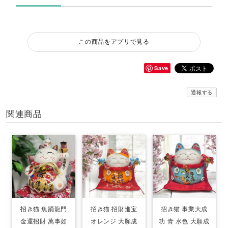
この商品をアプリで見る
Save
通報する
関連商品
招き猫 魚踊龍門
招き猫 招財進宝
招き猫 事業大成
金運招財 萬事如
オレンジ 大願成
功 青 水色 大願成