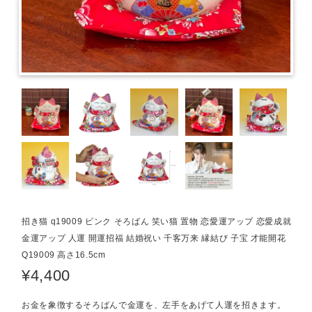
招き猫 q19009 ピンク そろばん 笑い猫 置物 恋愛運アップ 恋愛成就
金運アップ 人運 開運招福 結婚祝い 千客万来 縁結び 子宝 才能開花
Q19009 高さ16.5cm
¥4,400
お金を象徴するそろばんで金運を、左手をあげて人運を招きます。