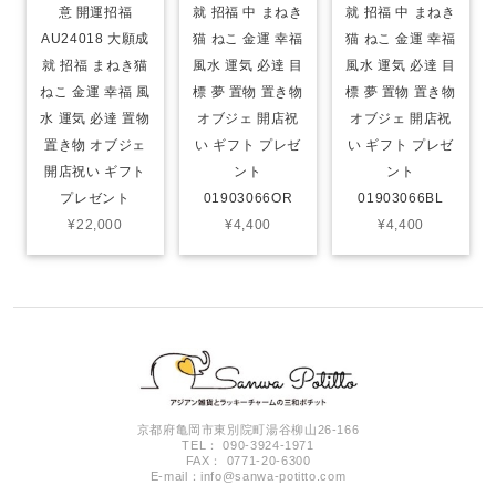
意 開運招福
就 招福 中 まねき
就 招福 中 まねき
AU24018 大願成
猫 ねこ 金運 幸福
猫 ねこ 金運 幸福
就 招福 まねき猫
風水 運気 必達 目
風水 運気 必達 目
ねこ 金運 幸福 風
標 夢 置物 置き物
標 夢 置物 置き物
水 運気 必達 置物
オブジェ 開店祝
オブジェ 開店祝
置き物 オブジェ
い ギフト プレゼ
い ギフト プレゼ
開店祝い ギフト
ント
ント
プレゼント
01903066OR
01903066BL
¥22,000
¥4,400
¥4,400
京都府亀岡市東別院町湯谷柳山26-166
TEL： 090-3924-1971
FAX： 0771-20-6300
E-mail：
info@sanwa-potitto.com