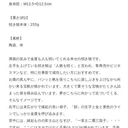
座布団：W12.5×D12.5cm
【重さ(約)】
招き猫本体：235g
【素材】
陶器、布
満面の笑みで金運も人も招いてくれる幸せの招き猫です。
左手を上げている招き猫は「人脈を招く」と言われ、客商売やビジネ
スマンなど、特に仕事面で成功したい方におすすめです。
お腹の真ん中に、パンッと帆を張りこちらに波しぶきを上げながら向
かい来る宝船が描かれています。大きくて重そうな宝物がたくさん詰
まった袋を積み込んでいます。夢がこちらに向かって近づいてくる、
そんなイメージです。
右手には末広がりで縁起の良い扇子。「財」の文字と金と黄色のライ
ンでしっかり金運を呼び込みます。
背中には、縁起ものの富士山となすび。「一富士二鷹三茄子」・・・
ですが、ここにはタカではなく千鳥(ちどり)が描かれています。千鳥