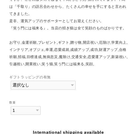
は「千取り」の語呂合わせから、たくさんの幸せを手にすると言われ
てきました。
是非、運気アップのサポーターとしてお迎えください。
『笑う門には福来る』。当店の招き猫は全て笑顔のものばかりです。
お守り,金運祈願,プレゼント,ギフト,贈り物,開店祝い,厄除け,学業向上,
インテリア,オブジェ,幸運,恋愛成就,成績アップ,成功,財運アップ,合格
祈願,招福,目標達成,無病息災,魔除け,交通安全,恋愛運アップ,新築祝い,
引越祝い,開業祝い,笑う猫,笑う門には福来る,笑顔,
ギフトラッピングの有無
数量
International shipping available