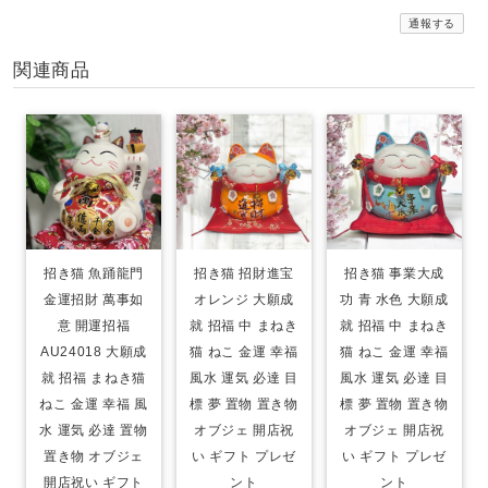
通報する
関連商品
招き猫 魚踊龍門
招き猫 招財進宝
招き猫 事業大成
金運招財 萬事如
オレンジ 大願成
功 青 水色 大願成
意 開運招福
就 招福 中 まねき
就 招福 中 まねき
AU24018 大願成
猫 ねこ 金運 幸福
猫 ねこ 金運 幸福
就 招福 まねき猫
風水 運気 必達 目
風水 運気 必達 目
ねこ 金運 幸福 風
標 夢 置物 置き物
標 夢 置物 置き物
水 運気 必達 置物
オブジェ 開店祝
オブジェ 開店祝
置き物 オブジェ
い ギフト プレゼ
い ギフト プレゼ
開店祝い ギフト
ント
ント