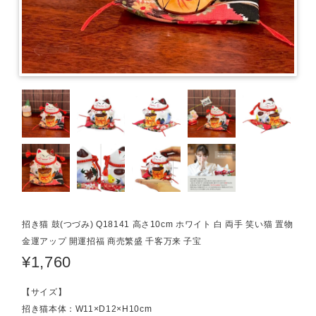
招き猫 鼓(つづみ) Q18141 高さ10cm ホワイト 白 両手 笑い猫 置物
金運アップ 開運招福 商売繁盛 千客万来 子宝
¥1,760
【サイズ】
招き猫本体：W11×D12×H10cm