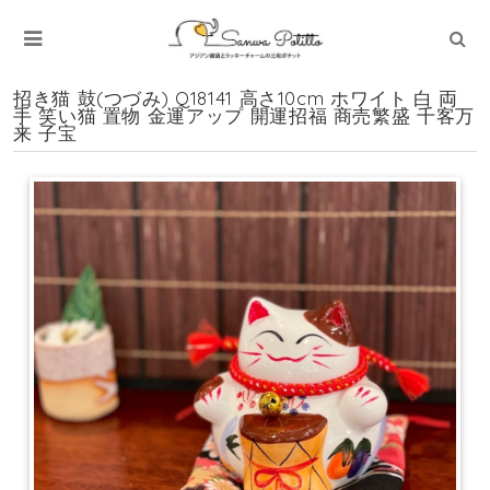
招き猫 鼓(つづみ) Q18141 高さ10cm ホワイト 白 両
手 笑い猫 置物 金運アップ 開運招福 商売繁盛 千客万
来 子宝