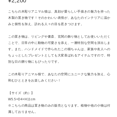
¥2,200
こちらの木彫りアニマル猫は、真顔が愛らしい手描きの魅力を持った
木製の置き物です！そのかわいい表情が、あなたのインテリアに温か
みと個性を加え、訪れる人々の目を惹きつけます。
この置き物は、リビングや書斎、玄関の飾り物としてお使いいただく
ことで、日常の中に動物の可愛さを添え、一層特別な空間を演出しま
す。また、ハンドメイドで作られたこの猫ちゃんは、家族や友人への
ちょっとしたプレゼントとしても大変喜ばれるアイテムですので、特
別な日の贈り物にもぴったりです。
この木彫りアニマル猫で、あなたの空間にユニークな魅力を加え、心
和むひとときをお楽しみください！
【サイズ（約）】
W5.5×D4×H11cm
※こちらの商品は置き物のみの販売となります。植物や他の小物は付
属しておりません。