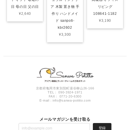
日 母の日 父の日
ア 木製 置き物 手
リビング
¥2,640
作り ハンドメイ
108641-1182
ド sanpoti-
¥3,190
kbr2602
¥3,300
京都府亀岡市東別院町湯谷柳山26-166
TEL： 090-3924-1971
FAX： 0771-20-6300
E-mail：
info@sanwa-potitto.com
メールマガジンを受け取る
登録