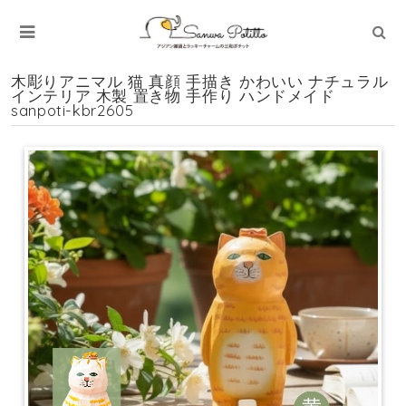
木彫りアニマル 猫 真顔 手描き かわいい ナチュラル
インテリア 木製 置き物 手作り ハンドメイド
sanpoti-kbr2605