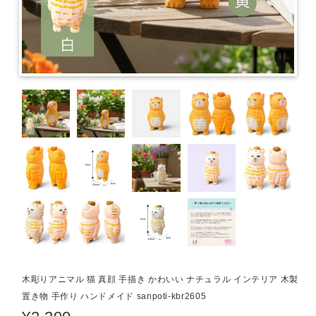
木彫りアニマル 猫 真顔 手描き かわいい ナチュラル インテリア 木製
置き物 手作り ハンドメイド sanpoti-kbr2605