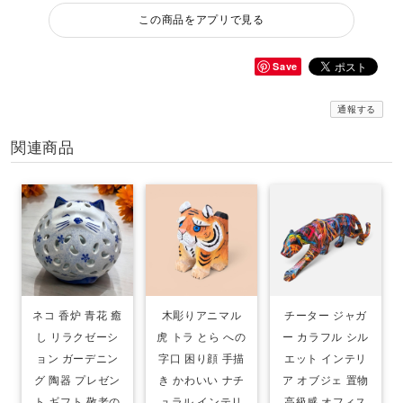
この商品をアプリで見る
Save
通報する
関連商品
ネコ 香炉 青花 癒
木彫りアニマル
チーター ジャガ
し リラクゼーシ
虎 トラ とら への
ー カラフル シル
ョン ガーデニン
字口 困り顔 手描
エット インテリ
グ 陶器 プレゼン
き かわいい ナチ
ア オブジェ 置物
ト ギフト 敬老の
ュラル インテリ
高級感 オフィス