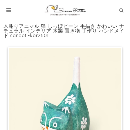
木彫りアニマル 猫 しっぽピーン 手描き かわいい ナ
チュラル インテリア 木製 置き物 手作り ハンドメイ
ド sanpoti-kbr2601