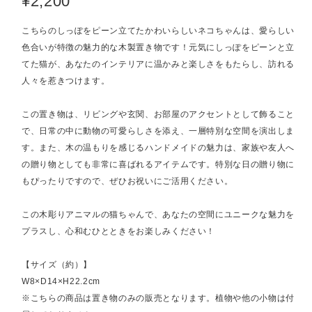
¥2,200
こちらのしっぽをピーン立てたかわいらしいネコちゃんは、愛らしい
色合いが特徴の魅力的な木製置き物です！元気にしっぽをピーンと立
てた猫が、あなたのインテリアに温かみと楽しさをもたらし、訪れる
人々を惹きつけます。
この置き物は、リビングや玄関、お部屋のアクセントとして飾ること
で、日常の中に動物の可愛らしさを添え、一層特別な空間を演出しま
す。また、木の温もりを感じるハンドメイドの魅力は、家族や友人へ
の贈り物としても非常に喜ばれるアイテムです。特別な日の贈り物に
もぴったりですので、ぜひお祝いにご活用ください。
この木彫りアニマルの猫ちゃんで、あなたの空間にユニークな魅力を
プラスし、心和むひとときをお楽しみください！
【サイズ（約）】
W8×D14×H22.2cm
※こちらの商品は置き物のみの販売となります。植物や他の小物は付