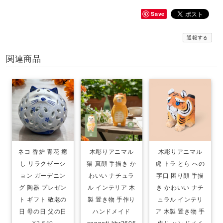
Save
通報する
関連商品
ネコ 香炉 青花 癒
木彫りアニマル
木彫りアニマル
し リラクゼーシ
猫 真顔 手描き か
虎 トラ とら への
ョン ガーデニン
わいい ナチュラ
字口 困り顔 手描
グ 陶器 プレゼン
ル インテリア 木
き かわいい ナチ
ト ギフト 敬老の
製 置き物 手作り
ュラル インテリ
日 母の日 父の日
ハンドメイド
ア 木製 置き物 手