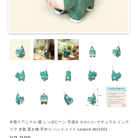
木彫りアニマル 猫 しっぽピーン 手描き かわいい ナチュラル インテ
リア 木製 置き物 手作り ハンドメイド sanpoti-kbr2601