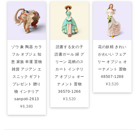
ゾウ 象 陶器 カラ
読書する女の子
花の妖精 きれい
フル オブジェ 知
読書ガール 緑 グ
かわいい フェア
恵 家族 幸運 置物
リーン 花柄のス
リー オブジェ オ
雑貨 アジアン エ
カート インテリ
ーナメント 置物
スニック ギフト
ア オブジェ オー
48507-1288
プレゼント 贈り
ナメント 置物
¥3,520
物 インテリア
36570-1266
sanpoti-2613
¥3,520
¥6,380