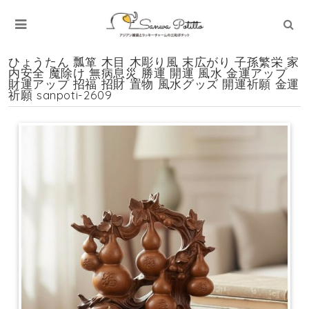
ひょうたん 瓢箪 木目 木彫り風 末広がり 子孫繁栄 家
内安全 魔除け 無病息災 勝運 開運 風水 金運アップ
財運アップ 招福 招財 置物 風水グッズ 開運祈願 金運
祈願 sanpoti-2609