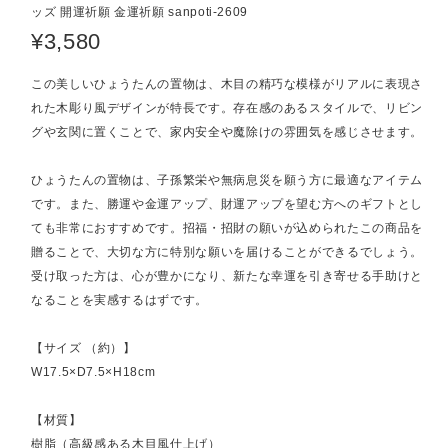
ッズ 開運祈願 金運祈願 sanpoti-2609
¥3,580
この美しいひょうたんの置物は、木目の精巧な模様がリアルに表現さ
れた木彫り風デザインが特長です。存在感のあるスタイルで、リビン
グや玄関に置くことで、家内安全や魔除けの雰囲気を感じさせます。
ひょうたんの置物は、子孫繁栄や無病息災を願う方に最適なアイテム
です。また、勝運や金運アップ、財運アップを望む方へのギフトとし
ても非常におすすめです。招福・招財の願いが込められたこの商品を
贈ることで、大切な方に特別な願いを届けることができるでしょう。
受け取った方は、心が豊かになり、新たな幸運を引き寄せる手助けと
なることを実感するはずです。
【サイズ （約）】
W17.5×D7.5×H18cm
【材質】
樹脂（高級感ある木目風仕上げ）