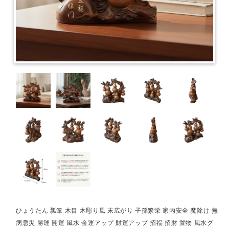
ひょうたん 瓢箪 木目 木彫り風 末広がり 子孫繁栄 家内安全 魔除け 無
病息災 勝運 開運 風水 金運アップ 財運アップ 招福 招財 置物 風水グ