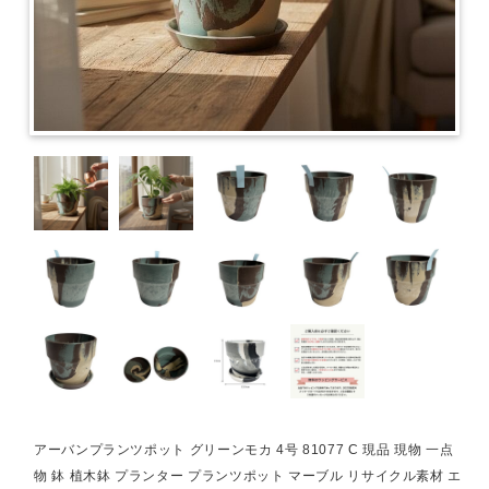
アーバンプランツポット グリーンモカ 4号 81077 C 現品 現物 一点
物 鉢 植木鉢 プランター プランツポット マーブル リサイクル素材 エ