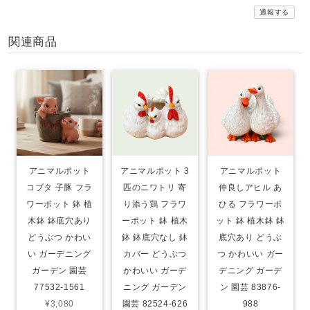
通報する
関連商品
アニマルポット
アニマルポット 3
アニマルポット
コブタ 子豚 フラ
匹のニワトリ 寄
仲良しアヒル あ
ワーポット 鉢 植
り添う鶏 フラワ
ひる フラワーポ
木鉢 鉢底穴あり
ーポット 鉢 植木
ット 鉢 植木鉢 鉢
どうぶつ かわい
鉢 鉢底穴なし 鉢
底穴あり どうぶ
い ガーデニング
カバー どうぶつ
つ かわいい ガー
ガーデン 園芸
かわいい ガーデ
デニング ガーデ
77532-1561
ニング ガーデン
ン 園芸 83876-
¥3,080
園芸 82524-626
988